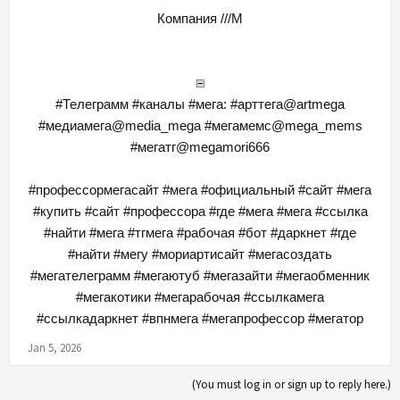
Компания ///M
#Телеграмм #каналы #мега: #арттега@artmega
#медиамега@media_mega #мегамемс@mega_mems
#мегатг@megamori666
#профессормегасайт #мега #официальный #сайт #мега
#купить #сайт #профессора #где #мега #мега #ссылка
#найти #мега #тгмега #рабочая #бот #даркнет #где
#найти #мегу #мориартисайт #мегасоздать
#мегателеграмм #мегаютуб #мегазайти #мегаобменник
#мегакотики #мегарабочая #ссылкамега
#ссылкадаркнет #впнмега #мегапрофессор #мегатор​
Jan 5, 2026
(You must log in or sign up to reply here.)