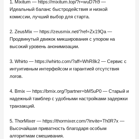
1. Mixitum —
https://mixitum.top/?r=wuD7h9
—
Идеальный баланс быстродействия и низкой
комиссии, лучший выбор для старта.
2. ZeusMix —
https://zeusmix.net/?ref=Zx19Qa
—
Продвинутый движок микширования с упором на
высокий уровень анонимизации.
3. Whirto —
https://whirto.com/?aff=WhR8k2
— Сервис с
интуитивным интерфейсом и гарантией отсутствия
логов.
4. Bmix —
https://bmix.org/?partner=bM5uP0
— Старый и
надежный тамблер с удобными настройками задержки
транзакций.
5. ThorMixer —
https://thormixer.com/?invite=Th0R7x
—
Высочайшая приватность благодаря особым
алгоритмам смешивания.